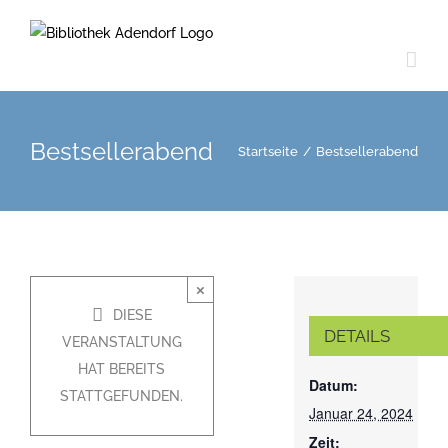
Zum
Inhalt
springen
Bestsellerabend
Startseite
/
Bestsellerabend
×
DIESE
DETAILS
VERANSTALTUNG
HAT BEREITS
Datum:
STATTGEFUNDEN.
Januar 24, 2024
Zeit: