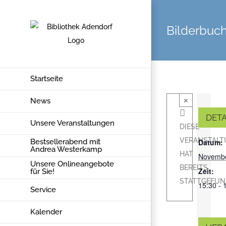
Zum
Inhalt
Bilderbuc
springen
Startseite
×
News
DETA
Unsere Veranstaltungen
DIESE
VERANSTAL
Bestsellerabend mit
Datum:
Andrea Westerkamp
HAT
Novembe
Unsere Onlineangebote
BEREITS
Zeit:
für Sie!
STATTGEFUN
15:30 - 
Service
Kalender
Bilderbuc