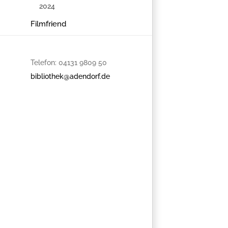
frei, eine
Anmeldung ist
Filmfriend
nicht
erforderlich.
Telefon: 04131 9809 50
bibliothek@adendorf.de
Zum Kale
hinzufü
Veranstaltung
Navigation
Bläserkonze
zum