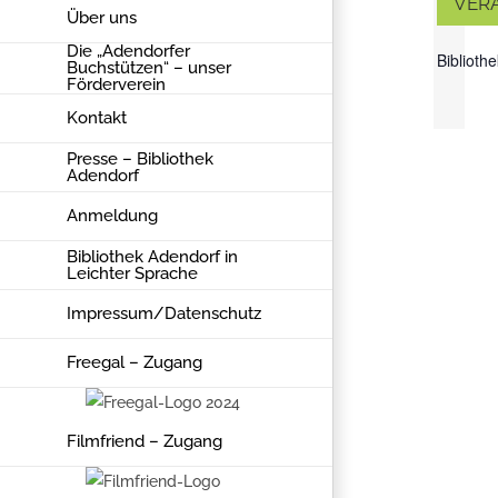
VER
Über uns
Die „Adendorfer
Biblioth
Buchstützen“ – unser
November
Förderverein
22, 2024 @
Kontakt
15:30
-
16:30
Presse – Bibliothek
Adendorf
Anmeldung
Bibliothek Adendorf in
Alle Kinder
Leichter Sprache
von 4 – 7
Impressum/Datenschutz
Jahre sind
herzlich zum
Freegal – Zugang
Bilderbuchkino
in unsere
Bibliothek
Filmfriend – Zugang
eingeladen!
Der Eintritt ist