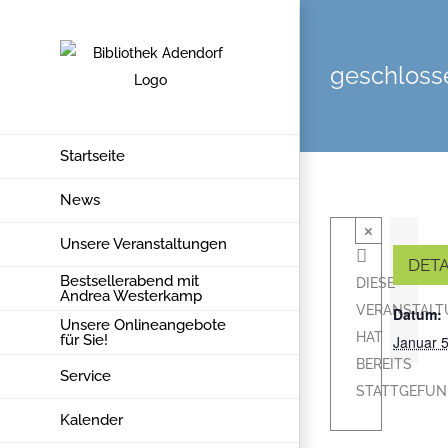
Zum
Inhalt
springen
geschloss
Startseite
News
×
Unsere Veranstaltungen
DETA
Bestsellerabend mit
DIESE
Andrea Westerkamp
VERANSTAL
Datum:
Unsere Onlineangebote
HAT
für Sie!
Januar 
BEREITS
Service
STATTGEFUN
Kalender