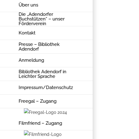
Über uns
geschlos
Die „Adendorfer
Buchstützen“ – unser
Förderverein
Januar
Kontakt
5,
2024
Presse – Bibliothek
Adendorf
Anmeldung
Bibliothek Adendorf in
Leichter Sprache
Impressum/Datenschutz
Zum Kale
hinzufü
Freegal – Zugang
Filmfriend – Zugang