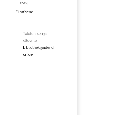
hergestellt
wird! Wir
Filmfriend
wollen in
gemütlicher
Atmosphäre
Telefon: 04131
eigene
9809 50
Projekte
bibliothek@adend
stricken (oder
orf.de
natürlich
auch häkeln)
und uns
dabei gut
unterhalten
Unterstützung
erhalten wir
von Katja
Behrendt, die
seit Jahren