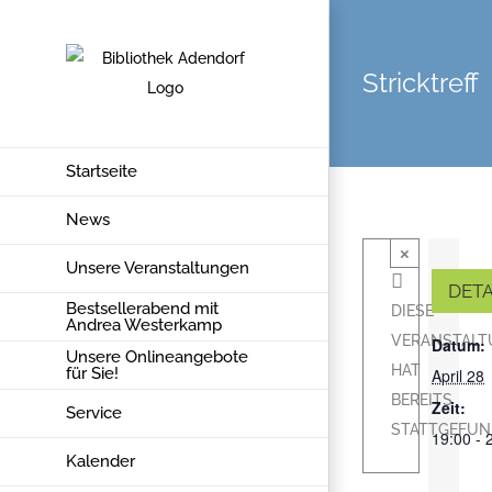
Zum
Inhalt
springen
Stricktreff
Startseite
News
×
Unsere Veranstaltungen
DETA
Bestsellerabend mit
DIESE
Andrea Westerkamp
VERANSTAL
Datum:
Unsere Onlineangebote
HAT
für Sie!
April 28
BEREITS
Zeit:
Service
STATTGEFUN
19:00 - 
Kalender