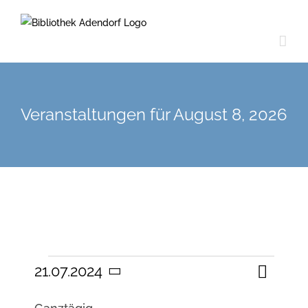
Zum
Inhalt
springen
Veranstaltungen für August 8, 2026
Veranst
Veranstaltungen
21.07.2024
Tag
Suche
Veranstal
Ansicht
Datum
Navigat
Suche
für