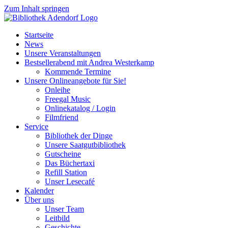
Zum Inhalt springen
Startseite
News
Unsere Veranstaltungen
Bestsellerabend mit Andrea Westerkamp
Kommende Termine
Unsere Onlineangebote für Sie!
Onleihe
Freegal Music
Onlinekatalog / Login
Filmfriend
Service
Bibliothek der Dinge
Unsere Saatgutbibliothek
Gutscheine
Das Büchertaxi
Refill Station
Unser Lesecafé
Kalender
Über uns
Unser Team
Leitbild
Geschichte