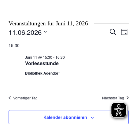
Veranstaltungen für Juni 11, 2026
11.06.2026
Veranstal
Veran
Suche
Tag
Ansic
Suche
Datum
Navig
wählen.
15:30
und
Ansichten
Juni 11 @ 15:30
-
16:30
Vorlesestunde
Navigati
Bibliothek Adendorf
Vorheriger Tag
Nächster Tag
Kalender abonnieren