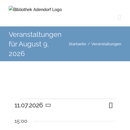
Zum
Inhalt
springen
Veranstaltungen
für August 9,
Startseite
/
Veranstaltungen
2026
Veranst
Veranstaltungen
11.07.2026
Tag
Suche
Veranstal
Ansicht
Datum
Navigat
Suche
für
15:00
und
wählen.